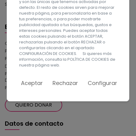
y son las únicas que tenemos activadas por
Sociales!
defecto. El resto de cookies sirven para mejorar
nuestra página, para personalizarla en base a
tus preferencias, o para poder mostrarte
publicidad ajustada a tus búsquedas, gustos e
Enlaces
intereses personales. Puedes aceptar todas
estas cookies pulsando el botón ACEPTAR,
rechazarlas pulsando el botón RECHAZAR o
Compromiso con la Protección de Datos
configurarlas clicando en el apartado
Política de privacidad
CONFIGURACIÓN DE COOKIES. Si quieres más
Política de cookies
información, consulta la
POLÍTICA DE COOKIES
de
nuestra página web.
Declaración de Accesibilidad Web
Política del Sistema Interno de Información Canal de
Denuncias
Aceptar
Rechazar
Configurar
Política de Serguidad de la Información
QUIERO DONAR
Datos de contacto