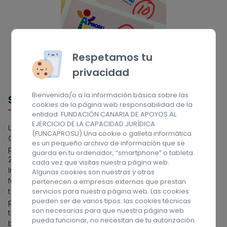
Respetamos tu
privacidad
Bienvenida/o a la información básica sobre las
Sobre nosotros
cookies de la página web responsabilidad de la
entidad: FUNDACIÓN CANARIA DE APOYOS AL
EJERCICIO DE LA CAPACIDAD JURÍDICA
La Fundación Canaria de Apoyos al Ejercicio de la
(FUNCAPROSU) Una cookie o galleta informática
Capacidad Jurídica (FUNCAPROSU) es una entidad
es un pequeño archivo de información que se
privada sin ánimo de lucro, constituida el 28 de junio de
guarda en tu ordenador, “smartphone” o tableta
2018 por la Asociación de Personas con Discapacidad
cada vez que visitas nuestra página web.
Intelectual de Las Palmas, APROSU. Las actuaciones de la
Algunas cookies son nuestras y otras
fundación se orientan a proporcionar apoyos para la
pertenecen a empresas externas que prestan
servicios para nuestra página web. Las cookies
toma de decisiones y mejorar el bienestar de las
pueden ser de varios tipos: las cookies técnicas
personas tuteladas, desde un compromiso ético,
son necesarias para que nuestra página web
transparente, responsable y de mejora continua para la
pueda funcionar, no necesitan de tu autorización
búsqueda de la excelencia. ¡Síguenos en las Redes