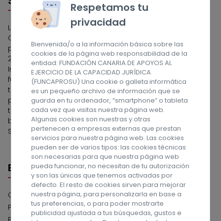
Sobre nosotros
Respetamos tu
privacidad
La Fundación Canaria de Apoyos al Ejercicio de la
Capacidad Jurídica (FUNCAPROSU) es una entidad
Bienvenida/o a la información básica sobre las
privada sin ánimo de lucro, constituida el 28 de junio de
cookies de la página web responsabilidad de la
2018 por la Asociación de Personas con Discapacidad
entidad: FUNDACIÓN CANARIA DE APOYOS AL
Intelectual de Las Palmas, APROSU. Las actuaciones de la
EJERCICIO DE LA CAPACIDAD JURÍDICA
fundación se orientan a proporcionar apoyos para la
(FUNCAPROSU) Una cookie o galleta informática
toma de decisiones y mejorar el bienestar de las
es un pequeño archivo de información que se
personas tuteladas, desde un compromiso ético,
guarda en tu ordenador, “smartphone” o tableta
cada vez que visitas nuestra página web.
transparente, responsable y de mejora continua para la
Algunas cookies son nuestras y otras
búsqueda de la excelencia. ¡Síguenos en las Redes
pertenecen a empresas externas que prestan
Sociales!
servicios para nuestra página web. Las cookies
pueden ser de varios tipos: las cookies técnicas
son necesarias para que nuestra página web
Enlaces
pueda funcionar, no necesitan de tu autorización
y son las únicas que tenemos activadas por
defecto. El resto de cookies sirven para mejorar
nuestra página, para personalizarla en base a
Compromiso con la Protección de Datos
tus preferencias, o para poder mostrarte
Política de privacidad
publicidad ajustada a tus búsquedas, gustos e
Política de cookies