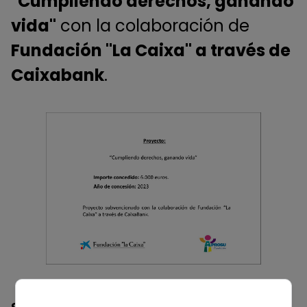
"Cumpliendo derechos, ganando
vida"
con la colaboración de
Fundación "La Caixa" a través de
Caixabank
.