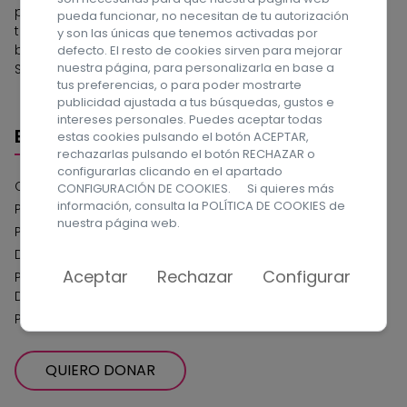
personas tuteladas, desde un compromiso ético,
pueda funcionar, no necesitan de tu autorización
transparente, responsable y de mejora continua para la
y son las únicas que tenemos activadas por
búsqueda de la excelencia. ¡Síguenos en las Redes
defecto. El resto de cookies sirven para mejorar
nuestra página, para personalizarla en base a
Sociales!
tus preferencias, o para poder mostrarte
publicidad ajustada a tus búsquedas, gustos e
intereses personales. Puedes aceptar todas
Enlaces
estas cookies pulsando el botón ACEPTAR,
rechazarlas pulsando el botón RECHAZAR o
configurarlas clicando en el apartado
Compromiso con la Protección de Datos
CONFIGURACIÓN DE COOKIES. Si quieres más
información, consulta la
POLÍTICA DE COOKIES
de
Política de privacidad
nuestra página web.
Política de cookies
Declaración de Accesibilidad Web
Aceptar
Rechazar
Configurar
Política del Sistema Interno de Información Canal de
Denuncias
Política de Serguidad de la Información
QUIERO DONAR