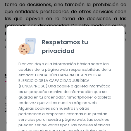
toma de decisiones, sino también la prohibición de
que entidades prestadoras de otros servicios sean
las que apoyen en la toma de decisiones a las
personas con discapacidad. De este modo se evitan
posibles conflictos de intereses, o promoviendo la
creación de figuras de apoyo graduadas en función
Respetamos tu
de las necesidades de cada persona.
privacidad
Bienvenida/o a la información básica sobre las
cookies de la página web responsabilidad de la
Sobre nosotros
entidad: FUNDACIÓN CANARIA DE APOYOS AL
EJERCICIO DE LA CAPACIDAD JURÍDICA
(FUNCAPROSU) Una cookie o galleta informática
es un pequeño archivo de información que se
La Fundación Canaria de Apoyos al Ejercicio de la
guarda en tu ordenador, “smartphone” o tableta
Capacidad Jurídica (FUNCAPROSU) es una entidad
cada vez que visitas nuestra página web.
privada sin ánimo de lucro, constituida el 28 de junio de
Algunas cookies son nuestras y otras
2018 por la Asociación de Personas con Discapacidad
pertenecen a empresas externas que prestan
Intelectual de Las Palmas, APROSU. Las actuaciones de la
servicios para nuestra página web. Las cookies
fundación se orientan a proporcionar apoyos para la
pueden ser de varios tipos: las cookies técnicas
toma de decisiones y mejorar el bienestar de las
son necesarias para que nuestra página web